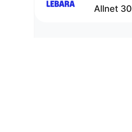
Allnet 3
5G
30 GB
Internet-Flat
bis zu 50 Mbit/s, danach bis 64
Telefon-Flat
in dt. Fest- und Mobilfunknetze
SMS-Flat
in dt. Mobilfunknetze