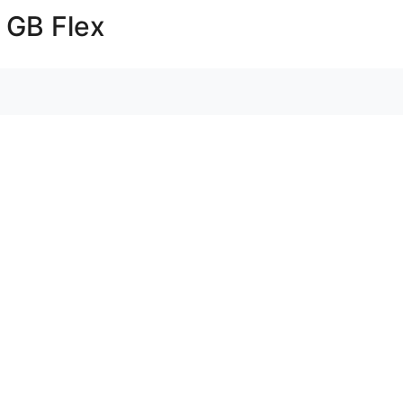
0 GB Flex
Anschlusspreis
 kbit/s (0,064 Mbit/s)
Einmalig
Grundgebühr
|
pro Monat
Pro Monat
Wechselbonus ⓘ
Bonus & Rabatte