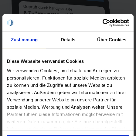
Geprüft durch handyhaus.de
8,7 - "Hervorragend" 😀
Allnet L Flex - 08/2026
60 GB Internet
Laufzeit
Zustimmung
Details
Über Cookies
1 Monat
Allnet-Flat
einmalig
EU-Flat
0,00 €
Diese Webseite verwendet Cookies
Netz
Wir verwenden Cookies, um Inhalte und Anzeigen zu
Telefónica
personalisieren, Funktionen für soziale Medien anbieten
5G
zu können und die Zugriffe auf unsere Website zu
analysieren. Außerdem geben wir Informationen zu Ihrer
QR-Code scannen oder suche
Verwendung unserer Website an unsere Partner für
handyhaus.de
bei Google nach
soziale Medien, Werbung und Analysen weiter. Unsere
Partner führen diese Informationen möglicherweise mit
weiteren Daten zusammen, die Sie ihnen bereitgestellt
haben oder die sie im Rahmen Ihrer Nutzung der Dienste