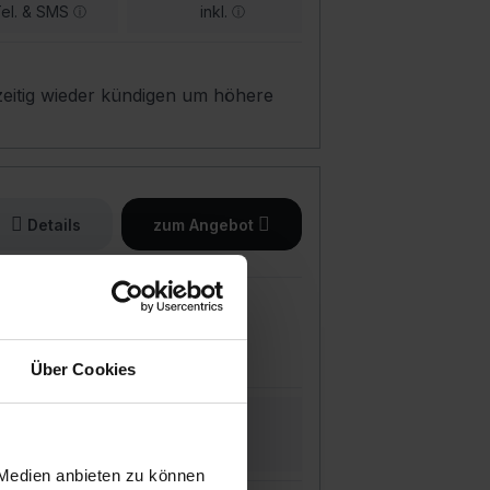
el. & SMS
inkl.
eitig wieder kündigen um höhere
Details
zum Angebot
Über Cookies
Flat
🇪🇺 EU
el. & SMS
inkl.
 Medien anbieten zu können