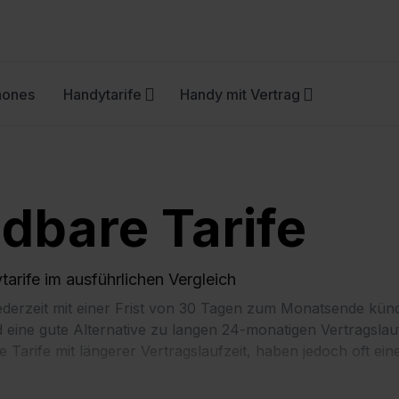
hones
Handytarife
Handy mit Vertrag
dbare Tarife
arife im ausführlichen Vergleich
ie jederzeit mit einer Frist von 30 Tagen zum Monatsende kü
ind eine gute Alternative zu langen 24-monatigen Vertragsla
wie Tarife mit längerer Vertragslaufzeit, haben jedoch oft e