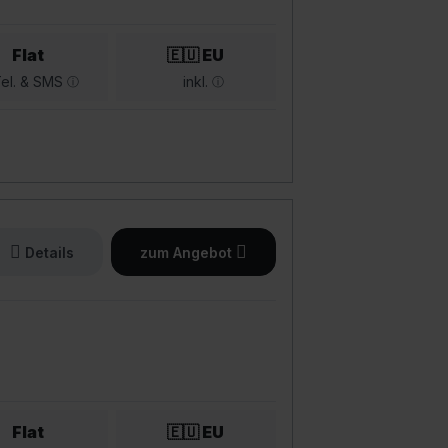
Flat
🇪🇺 EU
el. & SMS
inkl.
Details
zum Angebot
Flat
🇪🇺 EU