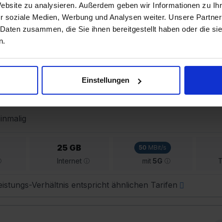
Website zu analysieren. Außerdem geben wir Informationen zu I
 mehr als ähnliche Tarife
» günstigere Alternative anzeigen
r soziale Medien, Werbung und Analysen weiter. Unsere Partner
ser
ausführliches Video
zum Anbieter LEBARA an
 Daten zusammen, die Sie ihnen bereitgestellt haben oder die s
n.
Einstellungen
inmalig
25 GB
50
MBit/s
Internet
mit
5G
T
istungs-Verhältnis entspricht ähnlichen Tarifen