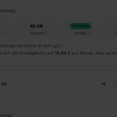
inmalig
45 GB
100
MBit/s
Internet
mit
5G
T
istungs-Verhältnis ist sehr gut
t sich die Grundgebühr auf
19,99 €
pro Monat. Also rechtz
5 GB
nmalig