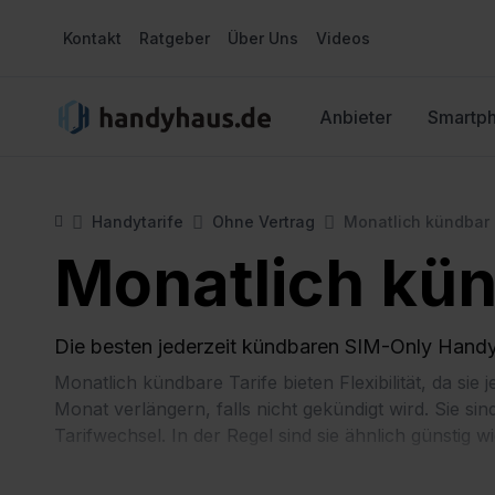
Kontakt
Ratgeber
Über Uns
Videos
Anbieter
Smartp
Handytarife
Ohne Vertrag
Monatlich kündbar
Monatlich kün
Die besten jederzeit kündbaren SIM-Only Handyt
Monatlich kündbare Tarife bieten Flexibilität, da s
Monat verlängern, falls nicht gekündigt wird. Sie s
Tarifwechsel. In der Regel sind sie ähnlich günstig 