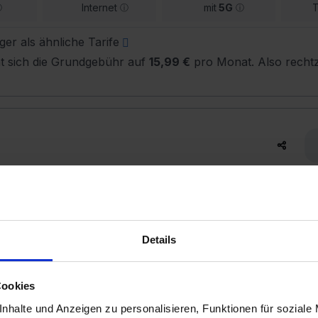
Internet
mit
5G
T
ger als ähnliche Tarife
t sich die Grundgebühr auf
15,99 €
pro Monat. Also rechtz
inmalig
Details
30 GB
50
MBit/s
Cookies
Internet
mit
5G
T
nhalte und Anzeigen zu personalisieren, Funktionen für soziale