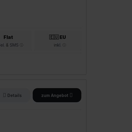
Flat
🇪🇺 EU
el. & SMS
inkl.
Details
zum Angebot