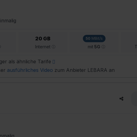
inmalig
20 GB
50
MBit/s
Internet
mit
5G
T
ger als ähnliche Tarife
ser
ausführliches Video
zum Anbieter LEBARA an
nmalig