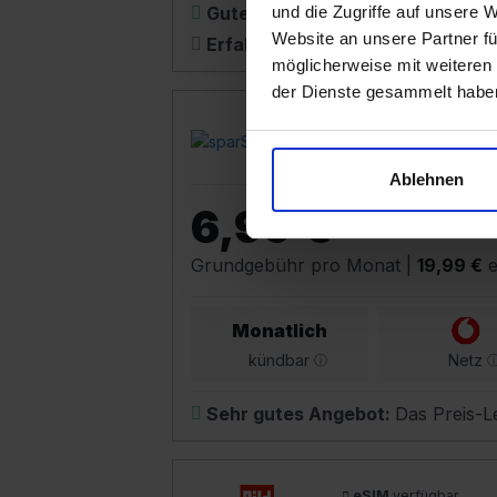
und die Zugriffe auf unsere 
Gutes Angebot:
kostet nur 1,00 €
Website an unsere Partner fü
Erfahrungsbericht:
schau Dir un
möglicherweise mit weiteren
der Dienste gesammelt habe
sparSIM S Flex
4,4
Ablehnen
6,99 €
Grundgebühr pro Monat
|
19,99 €
e
Monatlich
kündbar
Netz
Sehr gutes Angebot:
Das Preis-Le
eSIM
verfügbar