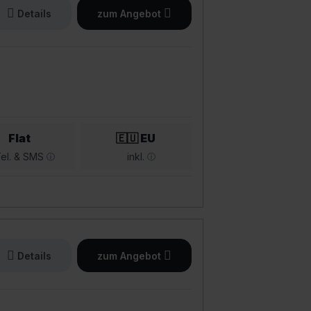
Details
zum Angebot
Flat
🇪🇺 EU
el. & SMS
inkl.
Details
zum Angebot