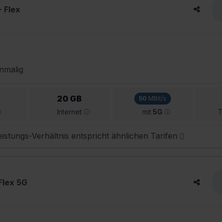
- Flex
nmalig
20 GB
50
MBit/s
Internet
mit
5G
T
istungs-Verhältnis entspricht ähnlichen Tarifen
 Flex 5G