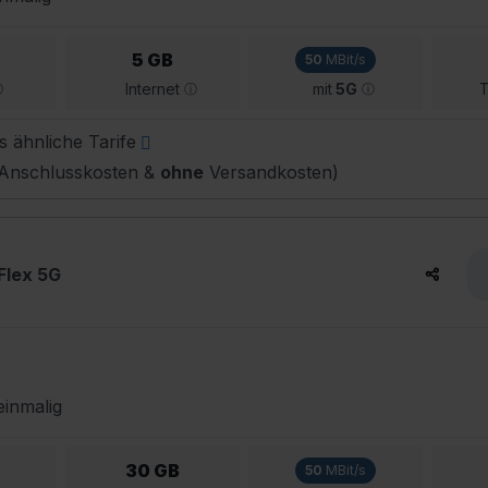
5 GB
50
MBit/s
Internet
mit
5G
T
s ähnliche Tarife
Anschlusskosten &
ohne
Versandkosten)
 Flex 5G
inmalig
30 GB
50
MBit/s