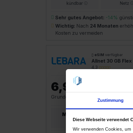
kündbar
Netz
Sehr gutes Angebot:
-14%
günsti
Wichtig:
Nach
24 Monaten
erhöh
Kosten zu vermeiden
eSIM
verfügbar
Allnet 30 GB Flex
4,3
6,99 €
Grundgebühr pro Monat
|
19,99 €
e
Zustimmung
Monatlich
Diese Webseite verwendet 
kündbar
Netz
Wir verwenden Cookies, um I