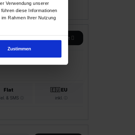
hrer Verwendung unserer
 führen diese Informationen
ie im Rahmen Ihrer Nutzung
Details
zum Angebot
Zustimmen
Flat
🇪🇺 EU
el. & SMS
inkl.