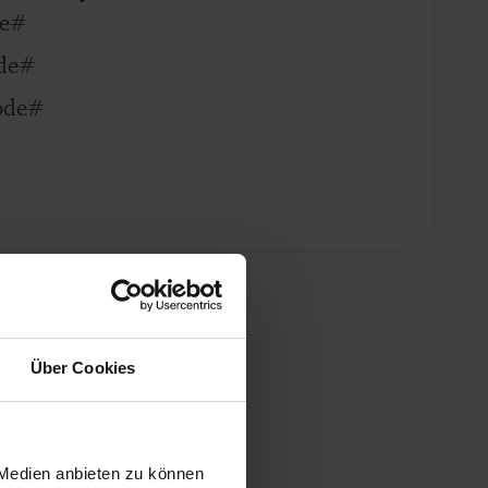
de#
de#
ode#
Prepaid
Über Cookies
 Medien anbieten zu können