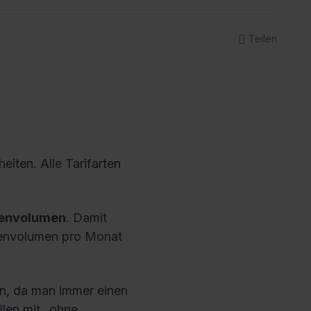
Teilen
heiten. Alle Tarifarten
atenvolumen
. Damit
atenvolumen pro Monat
nn, da man immer einen
llen mit „ohne