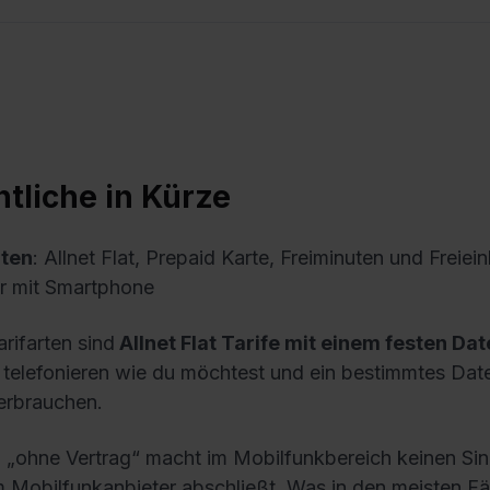
tliche in Kürze
rten
: Allnet Flat, Prepaid Karte, Freiminuten und Freiein
er mit Smartphone
rifarten sind
Allnet Flat Tarife mit einem festen D
l telefonieren wie du möchtest und ein bestimmtes D
erbrauchen.
 „ohne Vertrag“ macht im Mobilfunkbereich keinen Si
m Mobilfunkanbieter abschließt. Was in den meisten Fä