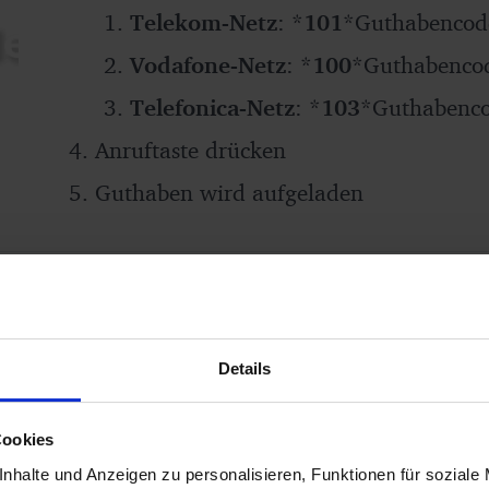
Telekom-Netz
: *
101
*Guthabenco
Vodafone-Netz
: *
100
*Guthabenco
Telefonica-Netz
: *
103
*Guthabenc
Anruftaste drücken
Guthaben wird aufgeladen
Allnet Flat
Freiminuten
Details
Cookies
nhalte und Anzeigen zu personalisieren, Funktionen für soziale