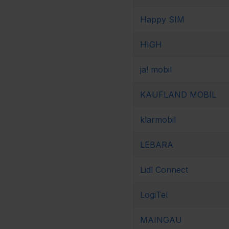
Happy SIM
HIGH
ja! mobil
KAUFLAND MOBIL
klarmobil
LEBARA
Lidl Connect
LogiTel
MAINGAU 