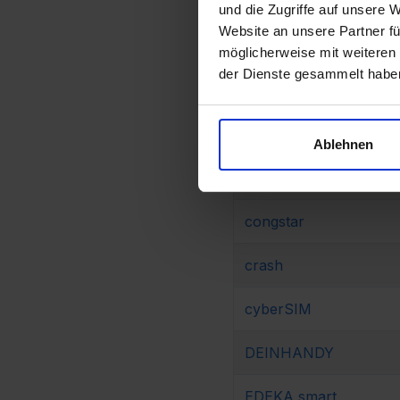
Amiva
und die Zugriffe auf unsere 
Website an unsere Partner fü
AY YILDIZ
möglicherweise mit weiteren
der Dienste gesammelt habe
BILDconnect
BLACKSIM
Ablehnen
Blau
congstar
crash
cyberSIM
DEINHANDY
EDEKA smart