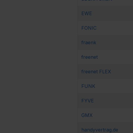
EWE
FONIC
fraenk
freenet
freenet FLEX
FUNK
FYVE
GMX
handyvertrag.de