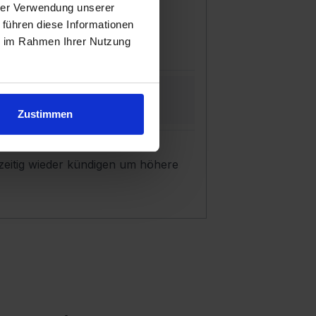
hrer Verwendung unserer
 führen diese Informationen
ie im Rahmen Ihrer Nutzung
Flat
🇪🇺 EU
el. & SMS
inkl.
Zustimmen
zeitig wieder kündigen um höhere