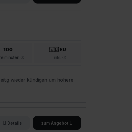
100
🇪🇺 EU
reiminuten
inkl.
eitig wieder kündigen um höhere
Details
zum Angebot