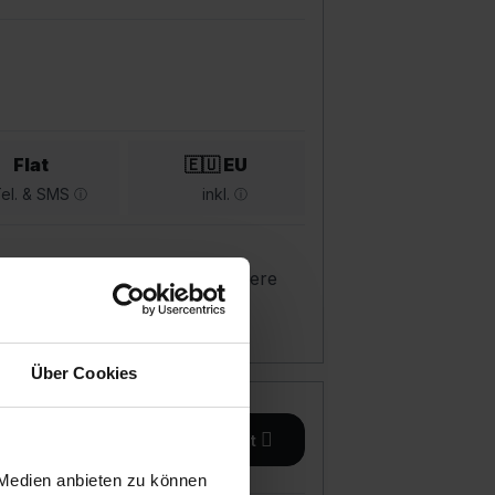
Flat
🇪🇺 EU
el. & SMS
inkl.
eitig wieder kündigen um höhere
Über Cookies
Details
zum Angebot
 Medien anbieten zu können