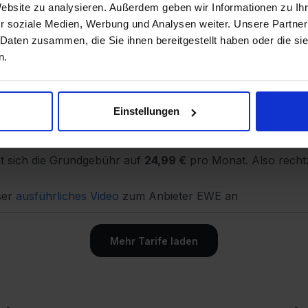
Website zu analysieren. Außerdem geben wir Informationen zu I
r soziale Medien, Werbung und Analysen weiter. Unsere Partner
 Daten zusammen, die Sie ihnen bereitgestellt haben oder die s
inmalig
n.
30 GB
100
MBit/s
Internet
mit
5G
T
Einstellungen
ähnliche Tarife
» günstigere Alternative anzeigen
t sich die Grundgebühr auf
24,99 €
pro Monat. Also recht
ser
ausführliches Video
zum Anbieter EWE an
Mehr Tarife laden