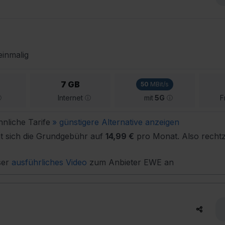
inmalig
7 GB
50
MBit/s
Internet
mit
5G
F
hnliche Tarife
» günstigere Alternative anzeigen
t sich die Grundgebühr auf
14,99 €
pro Monat. Also rechtz
ser
ausführliches Video
zum Anbieter EWE an