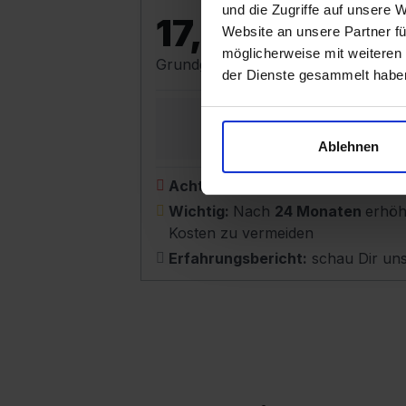
und die Zugriffe auf unsere 
17,99 €
Website an unsere Partner fü
möglicherweise mit weiteren
Grundgebühr pro Monat
|
29,99 €
e
der Dienste gesammelt habe
24
Monate
Netz
Ablehnen
Achtung teuer:
+125%
teurer als 
Wichtig:
Nach
24 Monaten
erhöh
Kosten zu vermeiden
Erfahrungsbericht:
schau Dir un