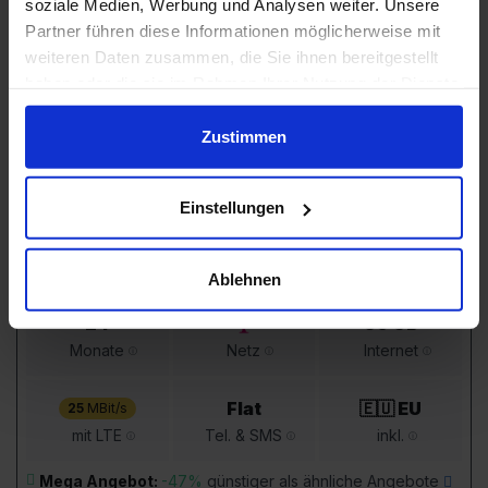
soziale Medien, Werbung und Analysen weiter. Unsere
Speicher:
128 GB
Partner führen diese Informationen möglicherweise mit
Wert:
~398,23 €
weiteren Daten zusammen, die Sie ihnen bereitgestellt
haben oder die sie im Rahmen Ihrer Nutzung der Dienste
gesammelt haben.
Zustimmen
einmalig
monatlich
20
,
22
,
95 €
00 €
Einstellungen
SIM-Only Preis:
6,28 €
Gesamtkosten 24 Monate:
548,95 €
Ablehnen
24
30 GB
Monate
Netz
Internet
Flat
🇪🇺 EU
25
MBit/s
mit LTE
Tel. & SMS
inkl.
Mega Angebot:
-47%
günstiger als ähnliche Angebote