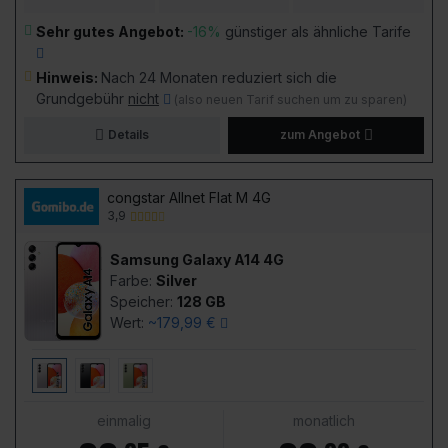
Sehr gutes Angebot:
-16%
günstiger als ähnliche Tarife
Hinweis:
Nach 24 Monaten reduziert sich die
Grundgebühr
nicht
(also neuen Tarif suchen um zu sparen)
Details
zum Angebot
congstar Allnet Flat M 4G
3,9
Samsung Galaxy A14 4G
Farbe:
Silver
Speicher:
128 GB
Wert:
~179,99 €
einmalig
monatlich