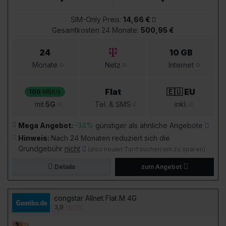
SIM-Only Preis:
14,66 €
Gesamtkosten 24 Monate:
500,95 €
24
10 GB
Monate
Netz
Internet
Flat
🇪🇺 EU
100
MBit/s
mit
5G
Tel. & SMS
inkl.
Mega Angebot:
-34%
günstiger als ähnliche Angebote
Hinweis:
Nach 24 Monaten reduziert sich die
Grundgebühr
nicht
(also neuen Tarif suchen um zu sparen)
Details
zum Angebot
congstar Allnet Flat M 4G
3,9