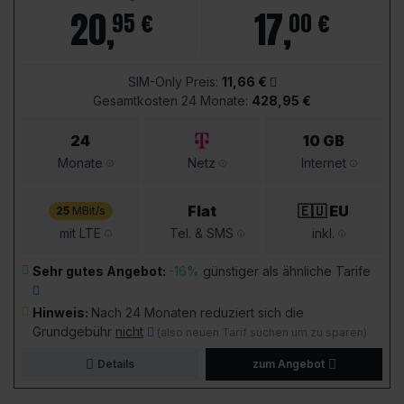
20
,
17
,
95 €
00 €
SIM-Only Preis:
11,66 €
Gesamtkosten 24 Monate:
428,95 €
24
10 GB
Monate
Netz
Internet
Flat
🇪🇺 EU
25
MBit/s
mit LTE
Tel. & SMS
inkl.
Sehr gutes Angebot:
-16%
günstiger als ähnliche Tarife
Hinweis:
Nach 24 Monaten reduziert sich die
Grundgebühr
nicht
(also neuen Tarif suchen um zu sparen)
Details
zum Angebot