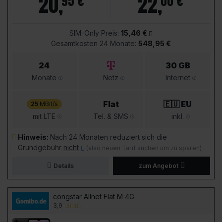
20
,
22
,
95 €
00 €
SIM-Only Preis:
15,46 €
Gesamtkosten 24 Monate:
548,95 €
24
30 GB
Monate
Netz
Internet
Flat
🇪🇺 EU
25
MBit/s
mit LTE
Tel. & SMS
inkl.
Hinweis:
Nach 24 Monaten reduziert sich die
Grundgebühr
nicht
(also neuen Tarif suchen um zu sparen)
Details
zum Angebot
congstar Allnet Flat M 4G
3,9