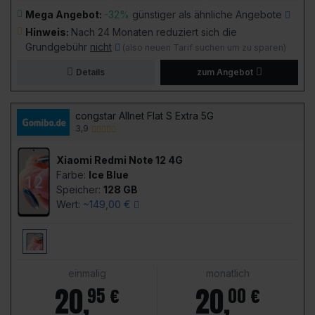
Mega Angebot:
-32%
günstiger als ähnliche Angebote
Hinweis:
Nach 24 Monaten reduziert sich die
Grundgebühr
nicht
(also neuen Tarif suchen um zu sparen)
Details
zum Angebot
congstar Allnet Flat S Extra 5G
3,9
Xiaomi Redmi Note 12 4G
Farbe:
Ice Blue
Speicher:
128 GB
Wert:
~149,00 €
einmalig
monatlich
20
,
20
,
95 €
00 €