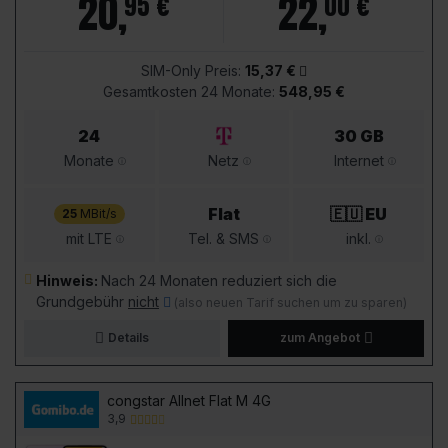
20
,
22
,
95 €
00 €
SIM-Only Preis:
15,37 €
Gesamtkosten 24 Monate:
548,95 €
24
30 GB
Monate
Netz
Internet
Flat
🇪🇺 EU
25
MBit/s
mit LTE
Tel. & SMS
inkl.
Hinweis:
Nach 24 Monaten reduziert sich die
Grundgebühr
nicht
(also neuen Tarif suchen um zu sparen)
Details
zum Angebot
congstar Allnet Flat M 4G
3,9