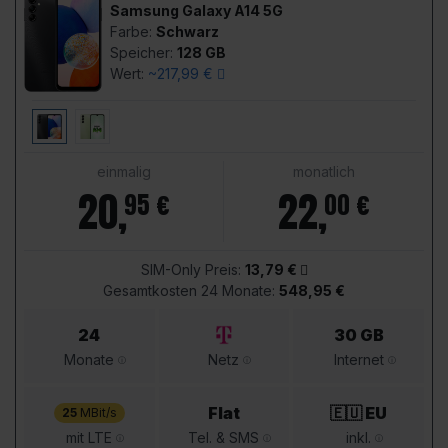
Samsung Galaxy A14 5G
Farbe:
Schwarz
Speicher:
128 GB
Wert:
~217,99 €
einmalig
monatlich
20
,
22
,
95 €
00 €
SIM-Only Preis:
13,79 €
Gesamtkosten 24 Monate:
548,95 €
24
30 GB
Monate
Netz
Internet
Flat
🇪🇺 EU
25
MBit/s
mit LTE
Tel. & SMS
inkl.