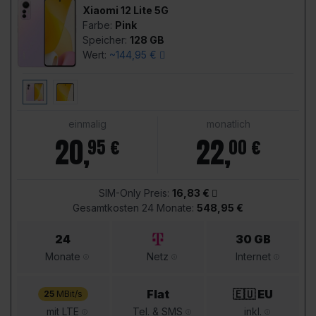
Xiaomi 12 Lite 5G
Farbe:
Pink
Speicher:
128 GB
Wert:
~144,95 €
einmalig
monatlich
20
,
22
,
95 €
00 €
SIM-Only Preis:
16,83 €
Gesamtkosten 24 Monate:
548,95 €
24
30 GB
Monate
Netz
Internet
Flat
🇪🇺 EU
25
MBit/s
mit LTE
Tel. & SMS
inkl.