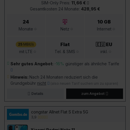
SIM-Only Preis:
11,66 €
Gesamtkosten 24 Monate:
428,95 €
24
10 GB
Monate
Netz
Internet
Flat
🇪🇺 EU
25
MBit/s
mit LTE
Tel. & SMS
inkl.
Sehr gutes Angebot:
-16%
günstiger als ähnliche Tarife
Hinweis:
Nach 24 Monaten reduziert sich die
Grundgebühr
nicht
(also neuen Tarif suchen um zu sparen)
Details
zum Angebot
congstar Allnet Flat S Extra 5G
3,9
Xiaomi Redmi Note 11