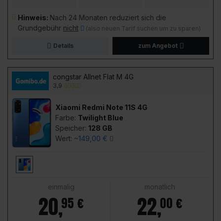
Hinweis:
Nach 24 Monaten reduziert sich die
Grundgebühr
nicht
(also neuen Tarif suchen um zu sparen)
Details
zum Angebot
congstar Allnet Flat M 4G
3,9
Xiaomi Redmi Note 11S 4G
Farbe:
Twilight Blue
Speicher:
128 GB
Wert:
~149,00 €
einmalig
monatlich
20
,
22
,
95 €
00 €