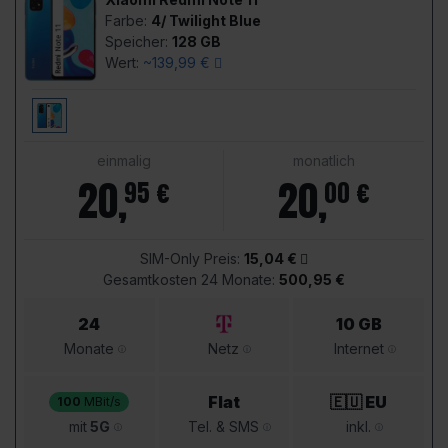
Farbe:
4/ Twilight Blue
Speicher:
128 GB
Wert:
~139,99 €
einmalig
monatlich
20
,
20
,
95 €
00 €
SIM-Only Preis:
15,04 €
Gesamtkosten 24 Monate:
500,95 €
24
10 GB
Monate
Netz
Internet
Flat
🇪🇺 EU
100
MBit/s
mit
5G
Tel. & SMS
inkl.