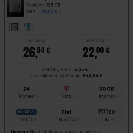
Speicher:
128 GB
Wert:
~189,00 €
einmalig
monatlich
26
,
22
,
94 €
00 €
SIM-Only Preis:
15,25 €
Gesamtkosten 24 Monate:
554,94 €
24
30 GB
Monate
Netz
Internet
Flat
🇪🇺 EU
50
MBit/s
mit LTE
Tel. & SMS
inkl.
Hinweis:
Nach 24 Monaten reduziert sich die