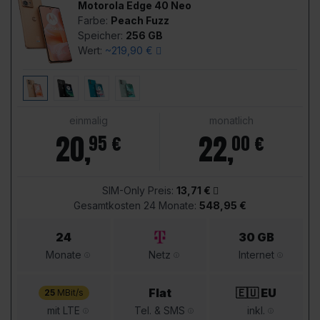
Motorola Edge 40 Neo
Farbe:
Peach Fuzz
Speicher:
256 GB
Wert:
~219,90 €
einmalig
monatlich
20
,
22
,
95 €
00 €
SIM-Only Preis:
13,71 €
Gesamtkosten 24 Monate:
548,95 €
24
30 GB
Monate
Netz
Internet
Flat
🇪🇺 EU
25
MBit/s
mit LTE
Tel. & SMS
inkl.