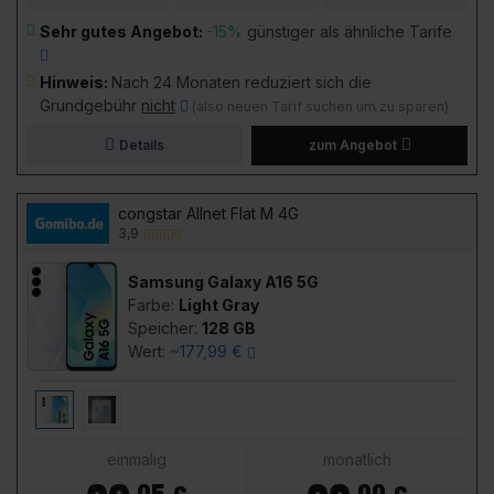
Sehr gutes Angebot:
-15%
günstiger als ähnliche Tarife
Hinweis:
Nach 24 Monaten reduziert sich die
Grundgebühr
nicht
(also neuen Tarif suchen um zu sparen)
Details
zum Angebot
congstar Allnet Flat M 4G
3,9
Samsung Galaxy A16 5G
Farbe:
Light Gray
Speicher:
128 GB
Wert:
~177,99 €
einmalig
monatlich