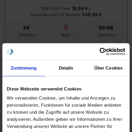
SIM-Only Preis:
16,66 €
Gesamtkosten 24 Monate:
548,95 €
24
30 GB
Monate
Netz
Internet
Flat
🇪🇺 EU
25
MBit/s
mit LTE
Tel. & SMS
inkl.
Zustimmung
Details
Über Cookies
Hinweis:
Nach 24 Monaten reduziert sich die
Grundgebühr
nicht
(also neuen Tarif suchen um zu sparen)
Details
zum Angebot
Diese Webseite verwendet Cookies
Wir verwenden Cookies, um Inhalte und Anzeigen zu
personalisieren, Funktionen für soziale Medien anbieten
congstar Allnet Flat M 4G
3,9
zu können und die Zugriffe auf unsere Website zu
analysieren. Außerdem geben wir Informationen zu Ihrer
Google Pixel 8a
Verwendung unserer Website an unsere Partner für
Farbe:
Porcelain