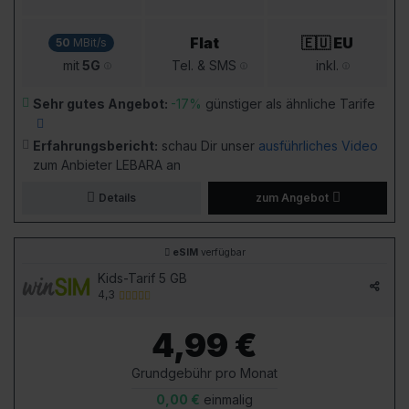
Flat
🇪🇺 EU
50
MBit/s
mit
5G
Tel. & SMS
inkl.
Sehr gutes Angebot:
-17%
günstiger als ähnliche Tarife
Erfahrungsbericht:
schau Dir unser
ausführliches Video
zum Anbieter LEBARA an
Details
zum Angebot
eSIM
verfügbar
Kids-Tarif 5 GB
4,3
4,99 €
Grundgebühr pro Monat
0,00 €
einmalig