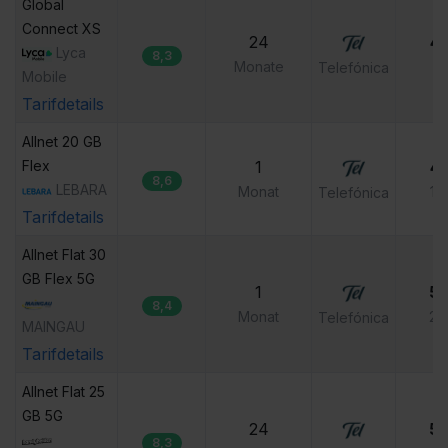
Global 
Connect XS
24
4,
Lyca
8,3
Monate
0,
Telefónica
Mobile
Tarifdetails
Allnet 20 GB 
Flex
1
4,
8,6
LEBARA
Monat
19
Telefónica
Tarifdetails
Allnet Flat 30 
GB Flex 5G
1
5,
8,4
Monat
29
Telefónica
MAINGAU
Tarifdetails
Allnet Flat 25 
GB 5G
24
5,
8,3