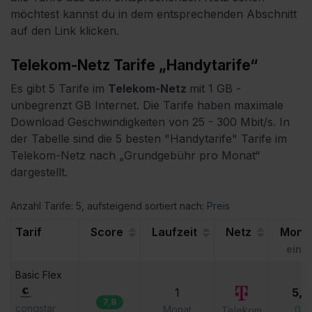
möchtest kannst du in dem entsprechenden Abschnitt
auf den Link klicken.
Telekom-Netz Tarife „Handytarife“
Es gibt 5 Tarife im
Telekom-Netz
mit 1 GB -
unbegrenzt
GB Internet. Die Tarife haben maximale
Download Geschwindigkeiten von 25 - 300 Mbit/s. In
der Tabelle sind die 5 besten "Handytarife" Tarife im
Telekom-Netz nach „Grundgebühr pro Monat“
dargestellt.
Anzahl Tarife: 5
, aufsteigend
sortiert nach:
Preis
Tarif
Score
Laufzeit
Netz
Monat
einm
Basic Flex
1
5,0
7,8
congstar
Monat
0,0
Telekom