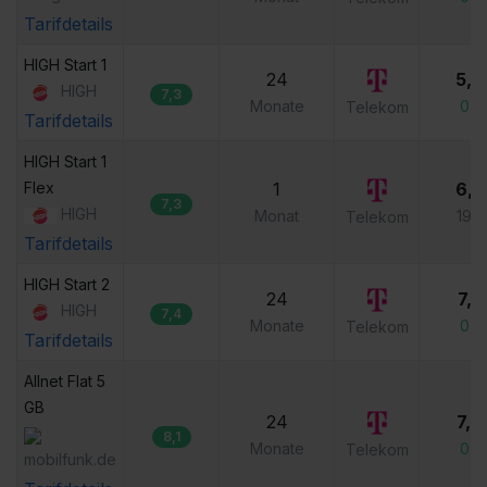
Tarifdetails
HIGH Start 1
24
5,0
HIGH
7,3
Monate
0,0
Telekom
Tarifdetails
HIGH Start 1 
Flex
1
6,0
7,3
HIGH
Monat
19,
Telekom
Tarifdetails
HIGH Start 2
24
7,5
HIGH
7,4
Monate
0,0
Telekom
Tarifdetails
Allnet Flat 5 
GB
24
7,9
8,1
Monate
0,0
Telekom
mobilfunk.de