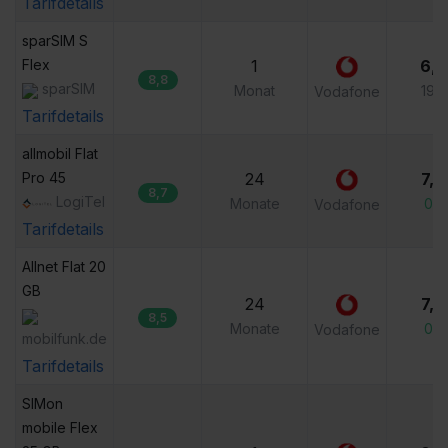
Tarifdetails
sparSIM S 
Flex
1
6,9
8,8
sparSIM
Monat
19,
Vodafone
Tarifdetails
allmobil Flat 
Pro 45
24
7,9
8,7
LogiTel
Monate
0,0
Vodafone
Tarifdetails
Allnet Flat 20 
GB
24
7,9
8,5
Monate
0,0
Vodafone
mobilfunk.de
Tarifdetails
SIMon 
mobile Flex 