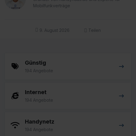
Tarifkombination für sich selbst auswählen möchten.
Mobilfunkverträge
Vergleiche die besten Angebote und finde den
passenden Tarif, der genau auf deine Bedürfnisse
zugeschnitten ist.
9. August 2026
Teilen
Günstig
194 Angebote
Internet
194 Angebote
Handynetz
194 Angebote