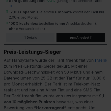
Sehr gutes Angebot:
-20%
günstiger als ähnliche Tarife
12,00 € sparen:
Die ersten
6 Monate
kostet der Tarif nur
2,00 € pro Monat
100% kostenlos:
bestellen (
ohne
Anschlusskosten &
ohne
Versandkosten)
Details
zum Angebot
Preis-Leistungs-Sieger
Auf Handytarife wurde der Tarif fraenk flat von
fraenk
zum Preis-Leistungs-Sieger gekürt.
Mit einer
Download-Geschwindigkeit von 50 Mbit/s und einem
Datenvolumen von 25 GB ist der Tarif für nur 10,00 €
pro Monat erhältlich.
Der Tarif ist im Telekom-Netz
realisiert und hat eine Allnet Flat und eine SMS Flat.
Der Tarif fraenk flat wurde von uns insgesamt mit
9,1
von 10 möglichen Punkten
bewertet, was einer
Bewertung von
“Hervorragend”
entspricht.
Um