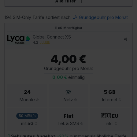
Alle Filter
194 SIM-Only Tarife sortiert nach:
Grundgebühr pro Monat
eSIM
verfügbar
Global Connect XS
4,2
4,00 €
Grundgebühr pro Monat
0,00 €
einmalig
24
5 GB
Monate
Netz
Internet
Flat
🇪🇺 EU
50
MBit/s
mit
5G
Tel. & SMS
inkl.
Sehr gutes Angebot:
-20%
günstiger als ähnliche Tarife