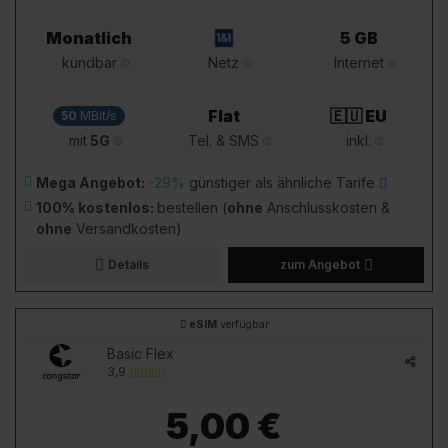
Monatlich
5 GB
kündbar
Netz
Internet
Flat
🇪🇺 EU
50
MBit/s
mit
5G
Tel. & SMS
inkl.
Mega Angebot:
-29%
günstiger als ähnliche Tarife
100% kostenlos:
bestellen (
ohne
Anschlusskosten &
ohne
Versandkosten)
Details
zum Angebot
eSIM
verfügbar
Basic Flex
3,9
5,00 €