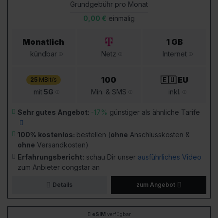
Grundgebühr pro Monat
0,00 €
einmalig
Monatlich
1 GB
kündbar
Netz
Internet
100
🇪🇺 EU
25
MBit/s
mit
5G
Min. & SMS
inkl.
Sehr gutes Angebot:
-17%
günstiger als ähnliche Tarife
100% kostenlos:
bestellen (
ohne
Anschlusskosten &
ohne
Versandkosten)
Erfahrungsbericht:
schau Dir unser
ausführliches Video
zum Anbieter congstar an
Details
zum Angebot
eSIM
verfügbar