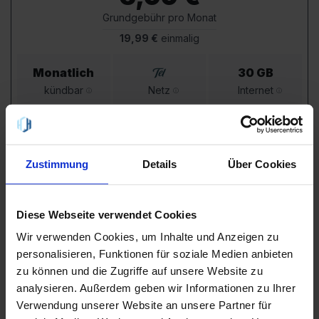
Grundgebühr pro Monat
19,99 €
einmalig
Monatlich
30 GB
kündbar
Netz
Internet
Flat
🇪🇺 EU
50
MBit/s
mit
5G
Tel. & SMS
inkl.
Zustimmung
Details
Über Cookies
Gutes Angebot:
kostet nur 1,00 € mehr als ähnliche
Tarife
» günstigere Alternative anzeigen
Erfahrungsbericht:
schau Dir unser
ausführliches Video
Diese Webseite verwendet Cookies
zum Anbieter LEBARA an
Wir verwenden Cookies, um Inhalte und Anzeigen zu
Details
zum Angebot
personalisieren, Funktionen für soziale Medien anbieten
zu können und die Zugriffe auf unsere Website zu
analysieren. Außerdem geben wir Informationen zu Ihrer
Du hast 10 von 194 Angebote angesehen.
Verwendung unserer Website an unsere Partner für