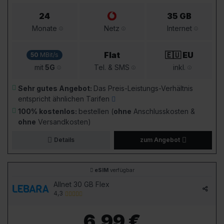
24
35 GB
Monate
Netz
Internet
Flat
🇪🇺 EU
50
MBit/s
mit
5G
Tel. & SMS
inkl.
Sehr gutes Angebot:
Das Preis-Leistungs-Verhältnis
entspricht ähnlichen Tarifen
100% kostenlos:
bestellen (
ohne
Anschlusskosten &
ohne
Versandkosten)
Details
zum Angebot
eSIM
verfügbar
Allnet 30 GB Flex
4,3
6,99 €