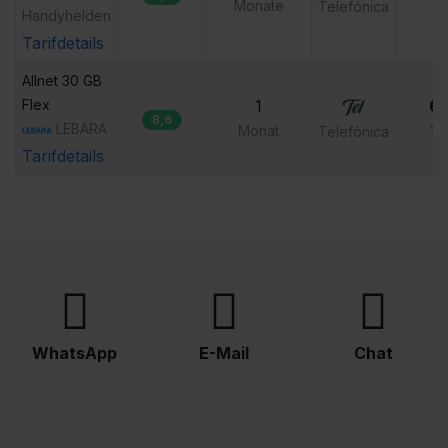
Monate
9,
Telefónica
Handyhelden
Tarifdetails
Allnet 30 GB 
Flex
1
6,
8,6
LEBARA
Monat
19
Telefónica
Tarifdetails
WhatsApp
E-Mail
Chat