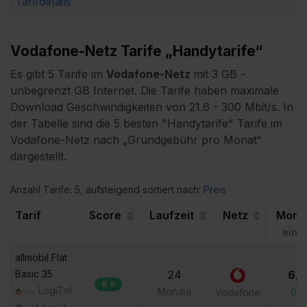
Tarifdetails
Vodafone-Netz Tarife „Handytarife“
Es gibt 5 Tarife im
Vodafone-Netz
mit 3 GB -
unbegrenzt
GB Internet. Die Tarife haben maximale
Download Geschwindigkeiten von 21.6 - 300 Mbit/s. In
der Tabelle sind die 5 besten "Handytarife" Tarife im
Vodafone-Netz nach „Grundgebühr pro Monat“
dargestellt.
Anzahl Tarife: 5
, aufsteigend
sortiert nach:
Preis
Tarif
Score
Laufzeit
Netz
Monat
einm
allmobil Flat 
Basic 35
24
6,9
8,6
LogiTel
Monate
0,0
Vodafone