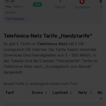
25 GB
1
8,9
8,8
SIMon
Monat
0,0
Vodafone
mobile
Tarifdetails
Telefónica-Netz Tarife „Handytarife“
Es gibt 5 Tarife im
Telefónica-Netz
mit 5 GB -
unbegrenzt
GB Internet. Die Tarife haben maximale
Download Geschwindigkeiten von 5 - 300 Mbit/s. In
der Tabelle sind die 5 besten "Handytarife" Tarife im
Telefónica-Netz nach „Grundgebühr pro Monat“
dargestellt.
Anzahl Tarife: 5
, aufsteigend
sortiert nach:
Preis
Tarif
Score
Laufzeit
Netz
Mona
ein