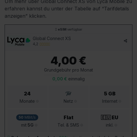
Um mehr über Global Connect XS von Lyca Mobile zu
erfahren kannst du unter der Tabelle auf “Tarifdetails
anzeigen” klicken.
eSIM
verfügbar
Global Connect XS
4,2
4,00 €
Grundgebühr pro Monat
0,00 €
einmalig
24
5 GB
Monate
Netz
Internet
Flat
🇪🇺 EU
50
MBit/s
mit
5G
Tel. & SMS
inkl.