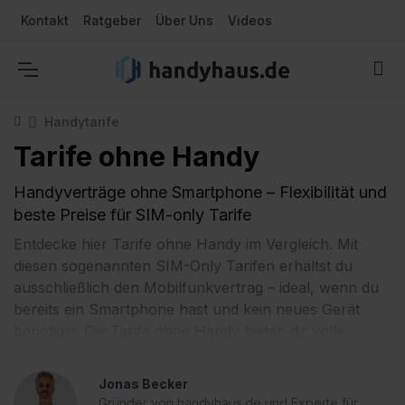
Kontakt
Ratgeber
Über Uns
Videos
Handytarife
Tarife ohne Handy
Handyverträge ohne Smartphone – Flexibilität und
beste Preise für SIM-only Tarife
Entdecke hier Tarife ohne Handy im Vergleich. Mit
diesen sogenannten SIM-Only Tarifen erhältst du
ausschließlich den Mobilfunkvertrag – ideal, wenn du
bereits ein Smartphone hast und kein neues Gerät
benötigst. Die Tarife ohne Handy bieten dir volle
Kostenkontrolle, ohne dass zusätzliche Gerätepreise
deinen Vertrag verteuern. Perfekt für alle, die
Jonas Becker
Flexibilität schätzen und die beste Netz- und
Gründer von handyhaus.de und Experte für