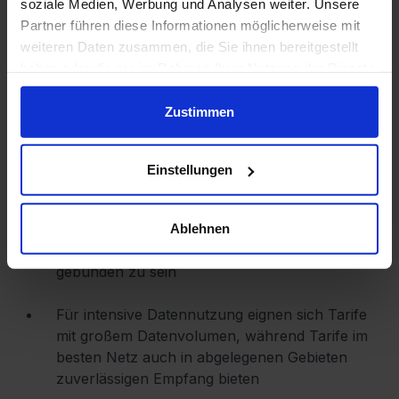
soziale Medien, Werbung und Analysen weiter. Unsere
Weitere Angebote anzeigen
Partner führen diese Informationen möglicherweise mit
weiteren Daten zusammen, die Sie ihnen bereitgestellt
haben oder die sie im Rahmen Ihrer Nutzung der Dienste
Datenstand: 9. August 2026 um 05:16 Uhr
gesammelt haben.
Zustimmen
Einstellungen
Das Wesentliche in Kürze
Ablehnen
Tarife ohne Handy bieten dir kostengünstige
und flexible Optionen, ohne an ein Gerät
gebunden zu sein
Für intensive Datennutzung eignen sich Tarife
mit großem Datenvolumen, während Tarife im
besten Netz auch in abgelegenen Gebieten
zuverlässigen Empfang bieten