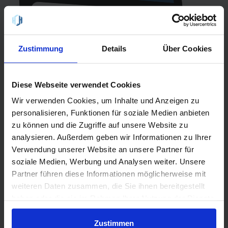
Geprüft durch handyhaus.de
7,8 - "Sehr Gut" 😀
Einfach Mobil S - 08/2026
Zustimmung
Details
Über Cookies
12 GB Internet
Laufzeit
24 Monate
Allnet-Flat
Diese Webseite verwendet Cookies
einmalig
EU-Flat
29,99 €
Wir verwenden Cookies, um Inhalte und Anzeigen zu
personalisieren, Funktionen für soziale Medien anbieten
Netz
Vodafone
zu können und die Zugriffe auf unsere Website zu
5G
analysieren. Außerdem geben wir Informationen zu Ihrer
Verwendung unserer Website an unsere Partner für
soziale Medien, Werbung und Analysen weiter. Unsere
QR-Code scannen oder suche
Partner führen diese Informationen möglicherweise mit
handyhaus.de
bei Google nach
weiteren Daten zusammen, die Sie ihnen bereitgestellt
haben oder die sie im Rahmen Ihrer Nutzung der Dienste
gesammelt haben.
Zustimmen