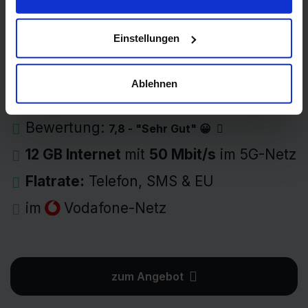
Einfach Mobil S
Einstellungen
14,99 Euro
Ablehnen
Grundgebühr pro Monat →
29,99 €
einmalig
Bewertung:
7,8 - "Sehr Gut" 😀
12 GB Internet
mit
50 Mbit/s
im 5G-Netz
Flatrate:
Telefon, SMS & EU
im
Vodafone-Netz
zum Angebot