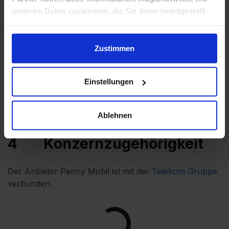
App Store
weiteren Daten zusammen, die Sie ihnen bereitgestellt
3053
haben oder die sie im Rahmen Ihrer Nutzung der Dienste
Stimmen
gesammelt haben.
Zustimmen
Gesamtwertung
4,03
Der gewichtete Durchschnitt aller
Einzelbewertungen der oben genannten
Einstellungen
Plattformen.
Ablehnen
4
Konzernzugehörigkeit
Der Anbieter Penny Mobil ist mit der
Telekom Gruppe
verbunden.