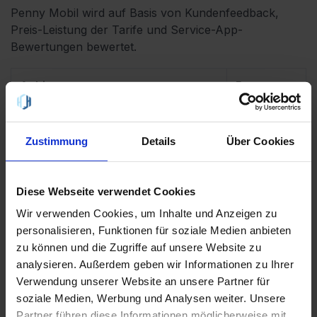
Penny Mobil wird auf Basis von Kundenfeedback,
Preis-Leistung der Tarife und Service-App-
Bewertungen bewertet.
Anbieter
Bewertung
4,0 von 5
Trustpilot
Zustimmung
Details
Über Cookies
164 Stimmen
3,9 von 5
Diese Webseite verwendet Cookies
Handyhaus
1 Tarife
Wir verwenden Cookies, um Inhalte und Anzeigen zu
personalisieren, Funktionen für soziale Medien anbieten
4,5 von 5
zu können und die Zugriffe auf unsere Website zu
Play Store
8630
analysieren. Außerdem geben wir Informationen zu Ihrer
Stimmen
Verwendung unserer Website an unsere Partner für
soziale Medien, Werbung und Analysen weiter. Unsere
4,4 von 5
Partner führen diese Informationen möglicherweise mit