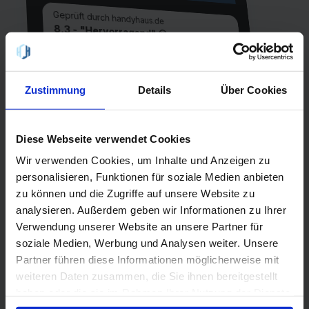
Geprüft durch handyhaus.de
8,3 - "Hervorragend" 😀
freenet FLEX 12 GB - 08/2026
12 GB Internet
Laufzeit
Zustimmung
Details
Über Cookies
1 Monat
Allnet-Flat
einmalig
EU-Flat
10,00 €
Diese Webseite verwendet Cookies
Netz
Wir verwenden Cookies, um Inhalte und Anzeigen zu
Vodafone
LTE
personalisieren, Funktionen für soziale Medien anbieten
zu können und die Zugriffe auf unsere Website zu
analysieren. Außerdem geben wir Informationen zu Ihrer
QR-Code scannen oder suche
Verwendung unserer Website an unsere Partner für
handyhaus.de
bei Google nach
soziale Medien, Werbung und Analysen weiter. Unsere
Partner führen diese Informationen möglicherweise mit
weiteren Daten zusammen, die Sie ihnen bereitgestellt
haben oder die sie im Rahmen Ihrer Nutzung der Dienste