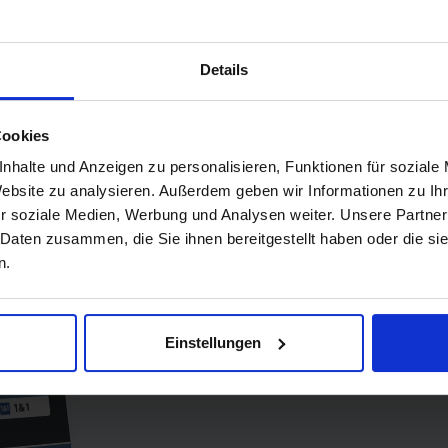
Details
All-Net Fl
99
onat
Cookies
6,99 Eur
RIF
nhalte und Anzeigen zu personalisieren, Funktionen für soziale
Website zu analysieren. Außerdem geben wir Informationen zu I
Grundgebühr pro Monat
r soziale Medien, Werbung und Analysen weiter. Unsere Partner
 Daten zusammen, die Sie ihnen bereitgestellt haben oder die s
Bewertung:
8,4 - "
n.
fzeit
20 GB Internet
mit
onate
nmalig
Flatrate:
Telefon, 
Einstellungen
,90 €
im
1&1-Netz
Netz
1&1