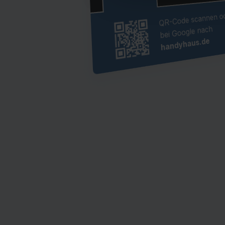
QR-Code scannen od
bei Google nach
handyhaus.de