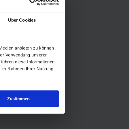
Über Cookies
at 20 GB
o
 Medien anbieten zu können
hrer Verwendung unserer
 →
9,90 €
einmalig
 führen diese Informationen
ie im Rahmen Ihrer Nutzung
Hervorragend" 😀
50 Mbit/s
im 5G-Netz
SMS & EU
Zustimmen