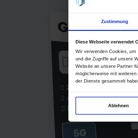
Zustimmung
€ 6,
Grundgebühr pro M
Diese Webseite verwendet 
HANDYTA
Wir verwenden Cookies, um I
Geprüft durch handyhaus.de
und die Zugriffe auf unsere 
8,4 - "Hervorragend" 😀
Website an unsere Partner fü
All-Net Flat 20 GB - 08/2026
möglicherweise mit weiteren
der Dienste gesammelt habe
20 GB Internet
Lau
24 M
Allnet-Flat
ei
Ablehnen
EU-Flat
9
5G