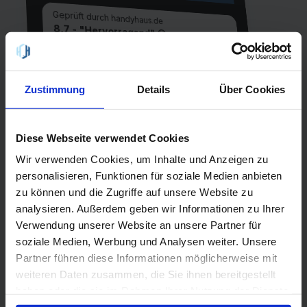
Geprüft durch handyhaus.de
8,7 - "Hervorragend" 😀
Unlimited on demand - 08/2026
Unlimited Internet
Laufzeit
Zustimmung
Details
Über Cookies
1 Monat
Allnet-Flat
einmalig
EU-Flat
9,99 €
Diese Webseite verwendet Cookies
Netz
Wir verwenden Cookies, um Inhalte und Anzeigen zu
1&1
personalisieren, Funktionen für soziale Medien anbieten
5G
zu können und die Zugriffe auf unsere Website zu
analysieren. Außerdem geben wir Informationen zu Ihrer
QR-Code scannen oder suche
Verwendung unserer Website an unsere Partner für
handyhaus.de
bei Google nach
soziale Medien, Werbung und Analysen weiter. Unsere
Partner führen diese Informationen möglicherweise mit
weiteren Daten zusammen, die Sie ihnen bereitgestellt
haben oder die sie im Rahmen Ihrer Nutzung der Dienste