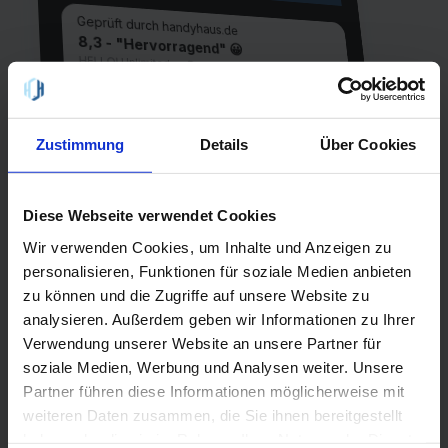
Geprüft durch handyhaus.de
8,3 - "Hervorragend" 😀
HELLO! Unlimited on Demand Flex - 08/2026
Unlimited Internet
Laufzeit
1 Monat
Zustimmung
Details
Über Cookies
Allnet-Flat
einmalig
EU-Flat
19,99 €
Diese Webseite verwendet Cookies
Netz
Telefónica
Wir verwenden Cookies, um Inhalte und Anzeigen zu
5G
personalisieren, Funktionen für soziale Medien anbieten
zu können und die Zugriffe auf unsere Website zu
analysieren. Außerdem geben wir Informationen zu Ihrer
QR-Code scannen oder suche
handyhaus.de
Verwendung unserer Website an unsere Partner für
bei Google nach
soziale Medien, Werbung und Analysen weiter. Unsere
Partner führen diese Informationen möglicherweise mit
weiteren Daten zusammen, die Sie ihnen bereitgestellt
haben oder die sie im Rahmen Ihrer Nutzung der Dienste