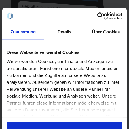
Geprüft durch handyhaus.de
8,5 - "Hervorragend" 😀
Allnet Flat 20 GB - 08/2026
Zustimmung
Details
Über Cookies
20 GB Internet
Laufzeit
24 Monate
Allnet-Flat
einmalig
EU-Flat
Diese Webseite verwendet Cookies
0,00 €
Wir verwenden Cookies, um Inhalte und Anzeigen zu
Netz
personalisieren, Funktionen für soziale Medien anbieten
Vodafone
5G
zu können und die Zugriffe auf unsere Website zu
analysieren. Außerdem geben wir Informationen zu Ihrer
Verwendung unserer Website an unsere Partner für
QR-Code scannen oder suche
soziale Medien, Werbung und Analysen weiter. Unsere
handyhaus.de
bei Google nach
Partner führen diese Informationen möglicherweise mit
weiteren Daten zusammen, die Sie ihnen bereitgestellt
haben oder die sie im Rahmen Ihrer Nutzung der Dienste
gesammelt haben.