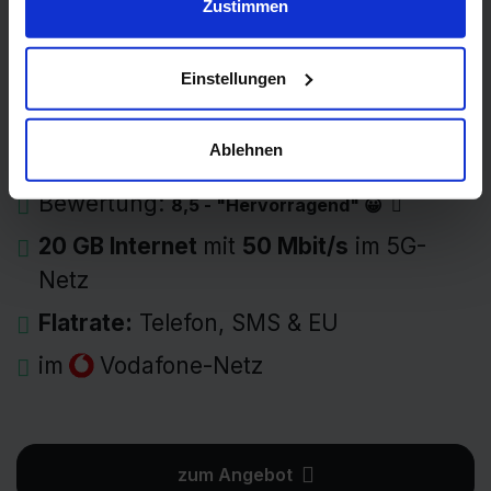
Zustimmen
Allnet Flat 20 GB
Einstellungen
7,99 Euro
Grundgebühr pro Monat →
0,00 €
einmalig
Ablehnen
Bewertung:
8,5 - "Hervorragend" 😀
20 GB Internet
mit
50 Mbit/s
im 5G-
Netz
Flatrate:
Telefon, SMS & EU
im
Vodafone-Netz
zum Angebot