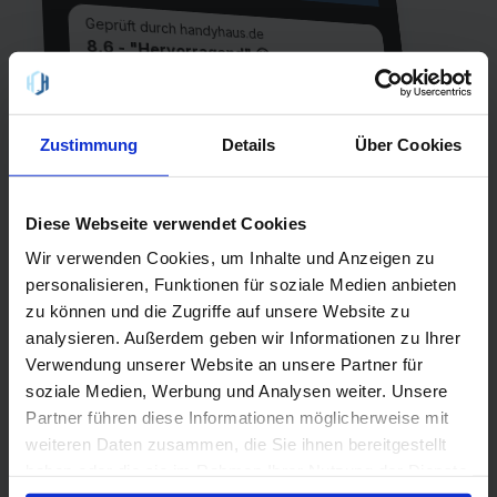
Geprüft durch handyhaus.de
8,6 - "Hervorragend" 😀
Prepaid M - 08/2026
40 GB Internet
Laufzeit
Zustimmung
Details
Über Cookies
28 Tage
Allnet-Flat
einmalig
EU-Flat
14,99 €
Diese Webseite verwendet Cookies
Netz
Wir verwenden Cookies, um Inhalte und Anzeigen zu
Telefónica
personalisieren, Funktionen für soziale Medien anbieten
5G
zu können und die Zugriffe auf unsere Website zu
analysieren. Außerdem geben wir Informationen zu Ihrer
QR-Code scannen oder suche
Verwendung unserer Website an unsere Partner für
handyhaus.de
bei Google nach
soziale Medien, Werbung und Analysen weiter. Unsere
Partner führen diese Informationen möglicherweise mit
weiteren Daten zusammen, die Sie ihnen bereitgestellt
haben oder die sie im Rahmen Ihrer Nutzung der Dienste