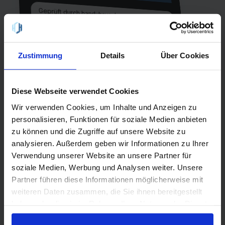
Geprüft durch handyhaus.de
8,2 - "Hervorragend" 😀
Allnet-Flat Go Young - 08/2026
Zustimmung
Details
Über Cookies
30 GB Internet
Laufzeit
24 Monate
Allnet-Flat
einmalig
EU-Flat
Diese Webseite verwendet Cookies
9,99 €
Wir verwenden Cookies, um Inhalte und Anzeigen zu
Netz
personalisieren, Funktionen für soziale Medien anbieten
Vodafone
5G
zu können und die Zugriffe auf unsere Website zu
analysieren. Außerdem geben wir Informationen zu Ihrer
Verwendung unserer Website an unsere Partner für
QR-Code scannen oder suche
soziale Medien, Werbung und Analysen weiter. Unsere
handyhaus.de
bei Google nach
Partner führen diese Informationen möglicherweise mit
weiteren Daten zusammen, die Sie ihnen bereitgestellt
haben oder die sie im Rahmen Ihrer Nutzung der Dienste
gesammelt haben.