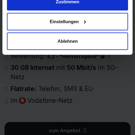
Zustimmen
Allnet-Flat Go Young
Einstellungen
14,99 Euro
Grundgebühr pro Monat →
9,99 €
einmalig
Ablehnen
Bewertung:
8,2 - "Hervorragend" 😀
30 GB Internet
mit
50 Mbit/s
im 5G-
Netz
Flatrate:
Telefon, SMS & EU
im
Vodafone-Netz
zum Angebot