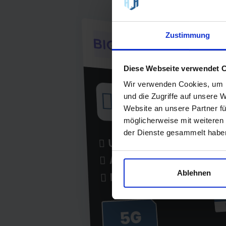
Zustimmung
€ 22,
Grundgebühr pro M
Diese Webseite verwendet 
HANDYTA
Wir verwenden Cookies, um I
Geprüft durch handyhaus.de
und die Zugriffe auf unsere 
8,6 - "Hervorragend" 😀
Website an unsere Partner fü
Unlimited on demand 50 - 08/2026
möglicherweise mit weiteren
der Dienste gesammelt habe
Unlimited Internet
Lau
1 
Allnet-Flat
ei
Ablehnen
EU-Flat
9
5G