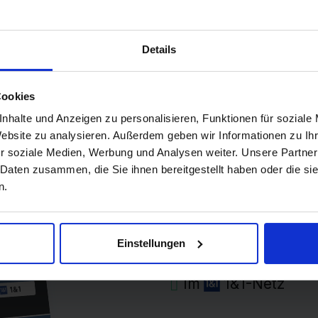
Unlimited
Details
99
onat
22,99 E
Cookies
RIF
nhalte und Anzeigen zu personalisieren, Funktionen für soziale
Grundgebühr pro Monat
Website zu analysieren. Außerdem geben wir Informationen zu I
r soziale Medien, Werbung und Analysen weiter. Unsere Partner
 Daten zusammen, die Sie ihnen bereitgestellt haben oder die s
Bewertung:
8,6 - "
n.
Unbegrenztes Dat
fzeit
Monat
Monatlich kündbar
nmalig
Einstellungen
,99 €
Flatrate:
Telefon, 
Netz
im
1&1-Netz
1&1