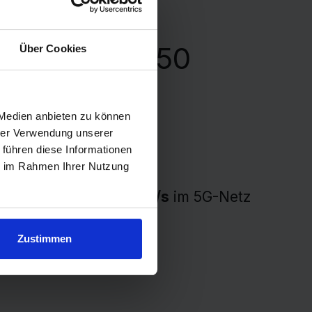
 on demand 50
Über Cookies
uro
 Medien anbieten zu können
 →
9,99 €
einmalig
hrer Verwendung unserer
 führen diese Informationen
ie im Rahmen Ihrer Nutzung
Hervorragend" 😀
envolumen
mit
50 Mbit/s
im 5G-Netz
Zustimmen
SMS & EU