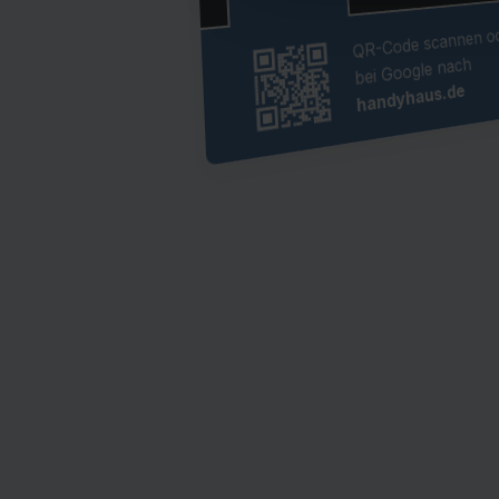
QR-Code scannen od
bei Google nach
handyhaus.de