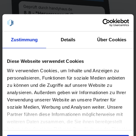
Geprüft durch handyhaus.de
8,8 - "Hervorragend" 😀
SIMon mobile Flex 100 GB - 08/2026
100 GB Internet
Laufzeit
Zustimmung
Details
Über Cookies
1 Monat
Allnet-Flat
einmalig
EU-Flat
0,00 €
Diese Webseite verwendet Cookies
Netz
Wir verwenden Cookies, um Inhalte und Anzeigen zu
Vodafone
personalisieren, Funktionen für soziale Medien anbieten
5G
zu können und die Zugriffe auf unsere Website zu
analysieren. Außerdem geben wir Informationen zu Ihrer
QR-Code scannen oder suche
Verwendung unserer Website an unsere Partner für
handyhaus.de
bei Google nach
soziale Medien, Werbung und Analysen weiter. Unsere
Partner führen diese Informationen möglicherweise mit
weiteren Daten zusammen, die Sie ihnen bereitgestellt
haben oder die sie im Rahmen Ihrer Nutzung der Dienste