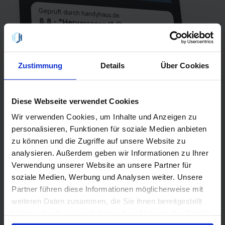
Geprüft durch handyhaus.de
8,8 - "Hervorragend" 😀
Unlimited on demand 20 - 08/2026
Unlimited Internet
Laufzeit
Zustimmung
Details
Über Cookies
1 Monat
Allnet-Flat
einmalig
EU-Flat
9,99 €
Diese Webseite verwendet Cookies
Netz
Wir verwenden Cookies, um Inhalte und Anzeigen zu
1&1
personalisieren, Funktionen für soziale Medien anbieten
5G
zu können und die Zugriffe auf unsere Website zu
analysieren. Außerdem geben wir Informationen zu Ihrer
QR-Code scannen oder suche
Verwendung unserer Website an unsere Partner für
handyhaus.de
bei Google nach
soziale Medien, Werbung und Analysen weiter. Unsere
Partner führen diese Informationen möglicherweise mit
weiteren Daten zusammen, die Sie ihnen bereitgestellt
haben oder die sie im Rahmen Ihrer Nutzung der Dienste