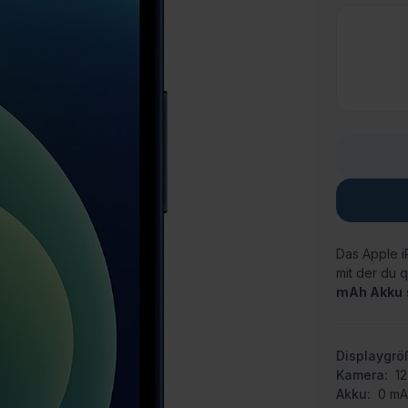
Das Apple i
mit der du q
mAh Akku
Displaygrö
Kamera:
1
Akku:
0 m