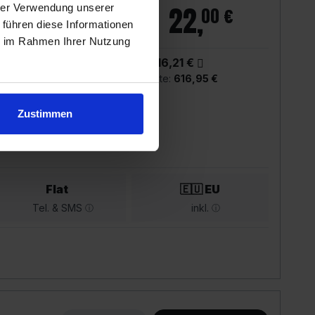
88
,
22
,
hrer Verwendung unserer
95 €
00 €
 führen diese Informationen
ie im Rahmen Ihrer Nutzung
SIM-Only Preis:
-16,21 €
Gesamtkosten 24 Monate:
616,95 €
Zustimmen
Flat
🇪🇺 EU
Tel. & SMS
inkl.