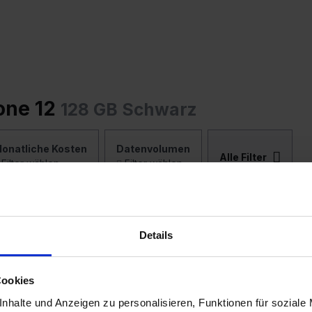
one 12
128 GB Schwarz
onatliche Kosten
Datenvolumen
Alle Filter
Filter wählen
Filter wählen
at
Details
Cookies
nhalte und Anzeigen zu personalisieren, Funktionen für soziale