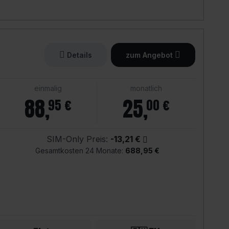
Details
zum Angebot
einmalig
monatlich
88
,
25
,
95 €
00 €
SIM-Only Preis:
-13,21 €
Gesamtkosten 24 Monate:
688,95 €