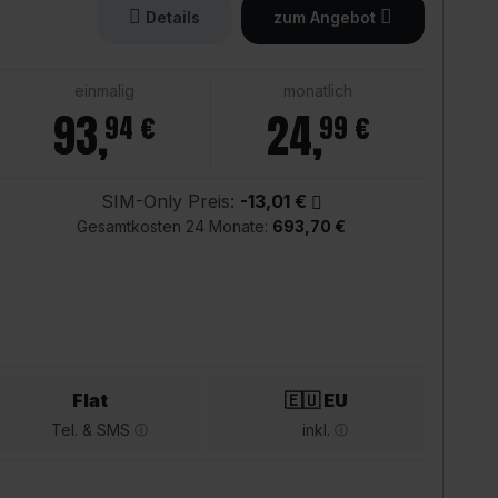
Details
zum Angebot
einmalig
monatlich
93
,
24
,
94 €
99 €
SIM-Only Preis:
-13,01 €
Gesamtkosten 24 Monate:
693,70 €
Flat
🇪🇺 EU
Tel. & SMS
inkl.