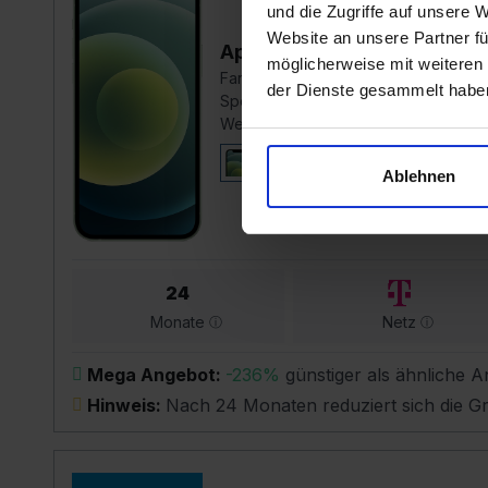
und die Zugriffe auf unsere 
Website an unsere Partner fü
Apple iPhone 12
möglicherweise mit weiteren
Farbe:
Grün
der Dienste gesammelt habe
Speicher:
128 GB
Wert:
~1006,00 €
Ablehnen
24
Monate
Netz
Mega Angebot:
-236%
günstiger als ähnliche 
Hinweis:
Nach 24 Monaten reduziert sich die 