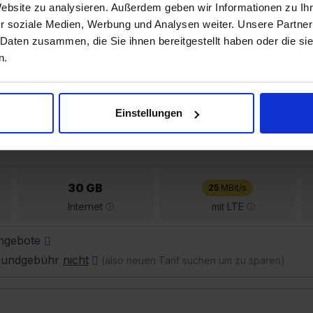
Website zu analysieren. Außerdem geben wir Informationen zu I
r soziale Medien, Werbung und Analysen weiter. Unsere Partner
 Daten zusammen, die Sie ihnen bereitgestellt haben oder die s
n.
Einstellungen
30 GB
25
MBit/s
Internet
mit LTE
Angebote
Grundgebühr
nicht
(also neuen Tarif suchen um zu sparen)