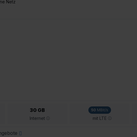
one Netz
30 GB
50
MBit/s
Internet
mit LTE
Angebote