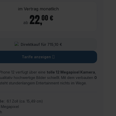
im Vertrag monatlich
22
,
00 €
ab
Direktkauf für 715,10 €
Tarife anzeigen
Phone 12 verfügt über eine
tolle 12 Megapixel Kamera
,
ualitativ hochwertige Bilder schießt.
Mit dem verbauten
0
steht stundenlangem Entertainment nichts im Wege.
ße:
6.1 Zoll (ca. 15,49 cm)
2 Megapixel
Ah