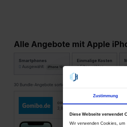
Alle Angebote mit Apple iPh
Smartphones
Einmalige Kosten
M
Ausgewählt:
Filter wählen
iPhone 12
30 Bundle-Angebote sortiert nach:
Grundgebühr pro Mon
Zustimmung
congstar Allnet Flat M 4G
3,8
Diese Webseite verwendet 
Wir verwenden Cookies, um I