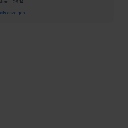
stem:
iOS 14
ails anzeigen