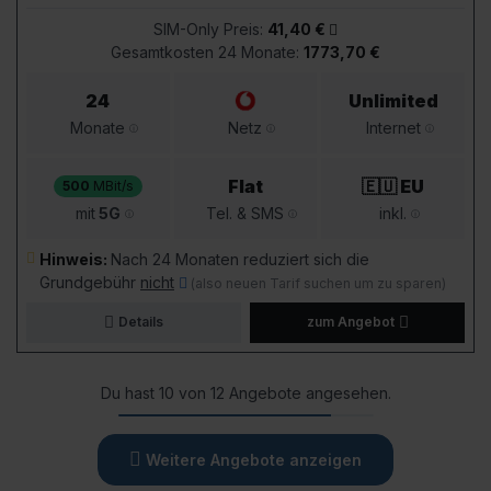
SIM-Only Preis:
41,40 €
Gesamtkosten 24 Monate:
1773,70 €
24
Unlimited
Monate
Netz
Internet
Flat
🇪🇺 EU
500
MBit/s
mit
5G
Tel. & SMS
inkl.
Hinweis:
Nach 24 Monaten reduziert sich die
Grundgebühr
nicht
(also neuen Tarif suchen um zu sparen)
Details
zum Angebot
Du hast 10 von 12 Angebote angesehen.
Weitere Angebote anzeigen