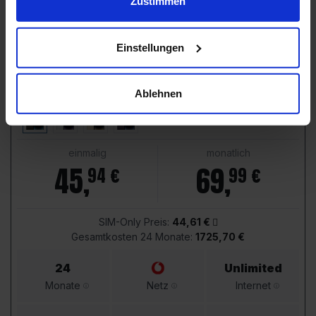
Zustimmen
3,6
Apple iPhone 14 Pro
Einstellungen
Farbe:
Space Schwarz
Speicher:
256 GB
Wert:
~654,99 €
Ablehnen
einmalig
monatlich
45
,
69
,
94 €
99 €
SIM-Only Preis:
44,61 €
Gesamtkosten 24 Monate:
1725,70 €
24
Unlimited
Monate
Netz
Internet