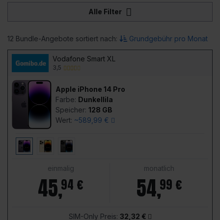
Alle Filter
12 Bundle-Angebote sortiert nach:
Grundgebühr pro Monat
Vodafone Smart XL
3,5
Apple iPhone 14 Pro
Farbe:
Dunkellila
Speicher:
128 GB
Wert:
~589,99 €
einmalig
monatlich
45
,
54
,
94 €
99 €
SIM-Only Preis:
32,32 €