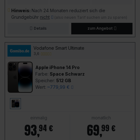
Hinweis:
Nach 24 Monaten reduziert sich die
Grundgebühr
nicht
(also neuen Tarif suchen um zu sparen)
Details
zum Angebot
Vodafone Smart Ultimate
3,6
Apple iPhone 14 Pro
Farbe:
Space Schwarz
Speicher:
512 GB
Wert:
~779,99 €
einmalig
monatlich
93
,
69
,
94 €
99 €