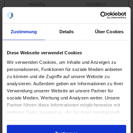
einmalig
monatlich
45
,
69
,
94 €
99 €
Zustimmung
Details
Über Cookies
SIM-Only Preis:
39,45 €
Gesamtkosten 24 Monate:
1725,70 €
24
Unlimited
Diese Webseite verwendet Cookies
Monate
Netz
Internet
Wir verwenden Cookies, um Inhalte und Anzeigen zu
personalisieren, Funktionen für soziale Medien anbieten
Flat
🇪🇺 EU
500
MBit/s
zu können und die Zugriffe auf unsere Website zu
mit
5G
Tel. & SMS
inkl.
analysieren. Außerdem geben wir Informationen zu Ihrer
Verwendung unserer Website an unsere Partner für
Hinweis:
Nach 24 Monaten reduziert sich die
soziale Medien, Werbung und Analysen weiter. Unsere
Grundgebühr
nicht
(also neuen Tarif suchen um zu sparen)
Partner führen diese Informationen möglicherweise mit
weiteren Daten zusammen, die Sie ihnen bereitgestellt
Details
zum Angebot
haben oder die sie im Rahmen Ihrer Nutzung der Dienste
gesammelt haben.
Vodafone Smart Ultimate