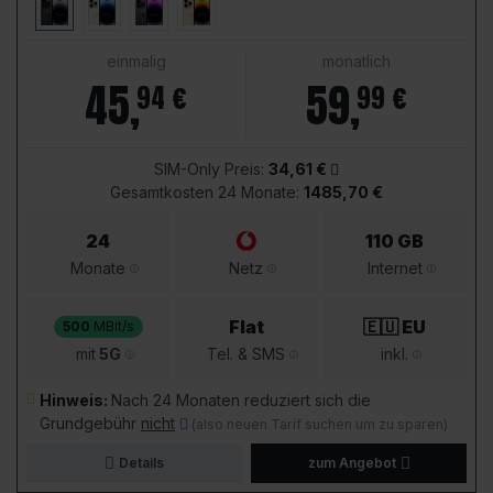
einmalig
monatlich
45
,
59
,
94 €
99 €
SIM-Only Preis:
34,61 €
Gesamtkosten 24 Monate:
1485,70 €
24
110 GB
Monate
Netz
Internet
Flat
🇪🇺 EU
500
MBit/s
mit
5G
Tel. & SMS
inkl.
Hinweis:
Nach 24 Monaten reduziert sich die
Grundgebühr
nicht
(also neuen Tarif suchen um zu sparen)
Details
zum Angebot