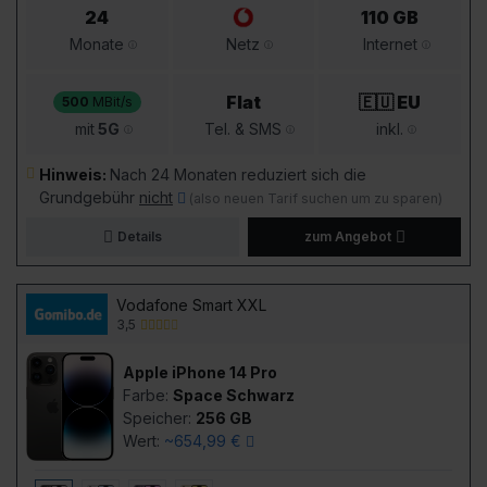
24
110 GB
Monate
Netz
Internet
Flat
🇪🇺 EU
500
MBit/s
mit
5G
Tel. & SMS
inkl.
Hinweis:
Nach 24 Monaten reduziert sich die
Grundgebühr
nicht
(also neuen Tarif suchen um zu sparen)
Details
zum Angebot
Vodafone Smart XXL
3,5
Apple iPhone 14 Pro
Farbe:
Space Schwarz
Speicher:
256 GB
Wert:
~654,99 €