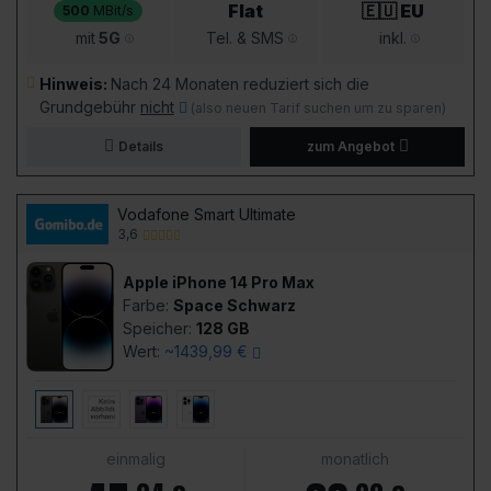
Flat
🇪🇺 EU
500
MBit/s
mit
5G
Tel. & SMS
inkl.
Hinweis:
Nach 24 Monaten reduziert sich die
Grundgebühr
nicht
(also neuen Tarif suchen um zu sparen)
Details
zum Angebot
Vodafone Smart Ultimate
3,6
Apple iPhone 14 Pro Max
Farbe:
Space Schwarz
Speicher:
128 GB
Wert:
~1439,99 €
einmalig
monatlich