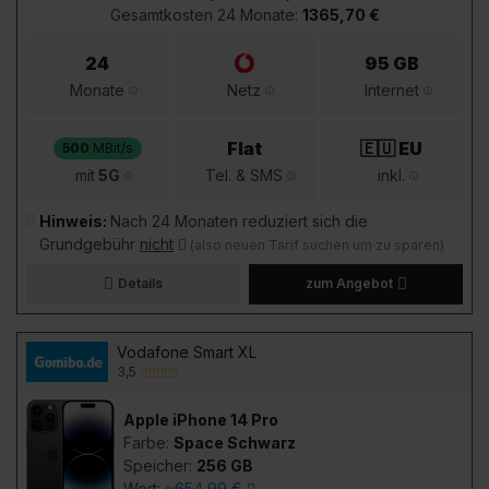
Gesamtkosten 24 Monate:
1365,70 €
24
95 GB
Monate
Netz
Internet
Flat
🇪🇺 EU
500
MBit/s
mit
5G
Tel. & SMS
inkl.
Hinweis:
Nach 24 Monaten reduziert sich die
Grundgebühr
nicht
(also neuen Tarif suchen um zu sparen)
Details
zum Angebot
Vodafone Smart XL
3,5
Apple iPhone 14 Pro
Farbe:
Space Schwarz
Speicher:
256 GB
Wert:
~654,99 €