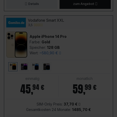
Details
zum Angebot
Vodafone Smart XXL
3,5
Apple iPhone 14 Pro
Farbe:
Gold
Speicher:
128 GB
Wert:
~580,90 €
einmalig
monatlich
45
,
59
,
94 €
99 €
SIM-Only Preis:
37,70 €
Gesamtkosten 24 Monate:
1485,70 €