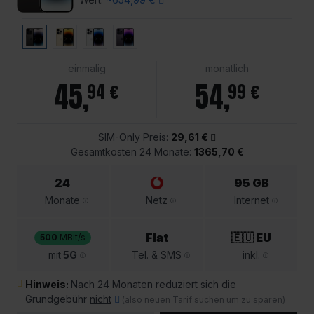
einmalig
monatlich
45
,
54
,
94 €
99 €
SIM-Only Preis:
29,61 €
Gesamtkosten 24 Monate:
1365,70 €
24
95 GB
Monate
Netz
Internet
Flat
🇪🇺 EU
500
MBit/s
mit
5G
Tel. & SMS
inkl.
Hinweis:
Nach 24 Monaten reduziert sich die
Grundgebühr
nicht
(also neuen Tarif suchen um zu sparen)