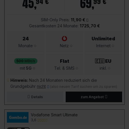
45
,
69
,
94 €
99 €
SIM-Only Preis:
11,90 €
Gesamtkosten 24 Monate:
1725,70 €
24
Unlimited
Monate
Netz
Internet
Flat
🇪🇺 EU
500
MBit/s
mit
5G
Tel. & SMS
inkl.
Hinweis:
Nach 24 Monaten reduziert sich die
Grundgebühr
nicht
(also neuen Tarif suchen um zu sparen)
Details
zum Angebot
Vodafone Smart Ultimate
3,6