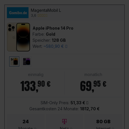
MagentaMobil L
3,6
Apple iPhone 14 Pro
Farbe:
Gold
Speicher:
128 GB
Wert:
~580,90 €
einmalig
monatlich
133
,
69
,
90 €
95 €
SIM-Only Preis:
51,33 €
Gesamtkosten 24 Monate:
1812,70 €
24
80 GB
Monate
Netz
Internet