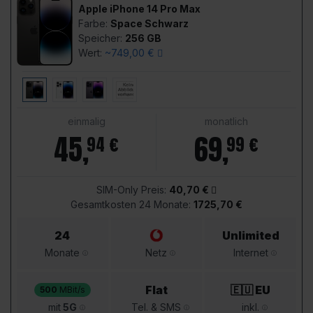
Apple iPhone 14 Pro Max
Farbe:
Space Schwarz
Speicher:
256 GB
Wert:
~749,00 €
einmalig
monatlich
45
,
69
,
94 €
99 €
SIM-Only Preis:
40,70 €
Gesamtkosten 24 Monate:
1725,70 €
24
Unlimited
Monate
Netz
Internet
Flat
🇪🇺 EU
500
MBit/s
mit
5G
Tel. & SMS
inkl.