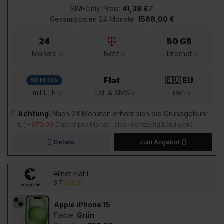
SIM-Only Preis:
41,38 €
Gesamtkosten 24 Monate:
1568,00 €
24
50 GB
Monate
Netz
Internet
Flat
🇪🇺 EU
50
MBit/s
mit LTE
Tel. & SMS
inkl.
Achtung:
Nach 24 Monaten erhöht sich die Grundgebühr
(
+670,00 €
mehr pro Monat - also rechtzeitig kündigen!)
Details
zum Angebot
Allnet Flat L
3,7
Apple iPhone 15
Farbe:
Grün