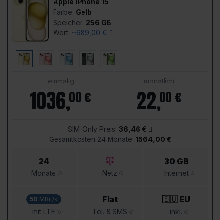
Apple iPhone 15
Farbe:
Gelb
Speicher:
256 GB
Wert:
~689,00 €
einmalig
monatlich
1036
,
22
,
00 €
00 €
SIM-Only Preis:
36,46 €
Gesamtkosten 24 Monate:
1564,00 €
24
30 GB
Monate
Netz
Internet
Flat
🇪🇺 EU
50
MBit/s
mit LTE
Tel. & SMS
inkl.