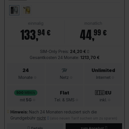
einmalig
monatlich
133
,
44
,
94 €
99 €
SIM-Only Preis:
24,20 €
Gesamtkosten 24 Monate:
1213,70 €
24
Unlimited
Monate
Netz
Internet
Flat
🇪🇺 EU
500
MBit/s
mit
5G
Tel. & SMS
inkl.
Hinweis:
Nach 24 Monaten reduziert sich die
Grundgebühr
nicht
(also neuen Tarif suchen um zu sparen)
Details
zum Angebot