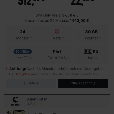
912
,
22
,
SIM-Only Preis:
37,50 €
Gesamtkosten 24 Monate:
1440,00 €
24
30 GB
Monate
Netz
Internet
Flat
🇪🇺 EU
50
MBit/s
mit LTE
Tel. & SMS
inkl.
Achtung:
Nach 24 Monaten erhöht sich die Grundgebühr
(
+675,00 €
mehr pro Monat - also rechtzeitig kündigen!)
Details
zum Angebot
Allnet Flat M
3,7