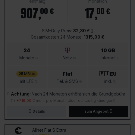
einmalig
monatlich
907
,
17
,
00 €
00 €
SIM-Only Preis:
32,30 €
Gesamtkosten 24 Monate:
1315,00 €
24
10 GB
Monate
Netz
Internet
Flat
🇪🇺 EU
25
MBit/s
mit LTE
Tel. & SMS
inkl.
Achtung:
Nach 24 Monaten erhöht sich die Grundgebühr
(
+716,00 €
mehr pro Monat - also rechtzeitig kündigen!)
Details
zum Angebot
Allnet Flat S Extra