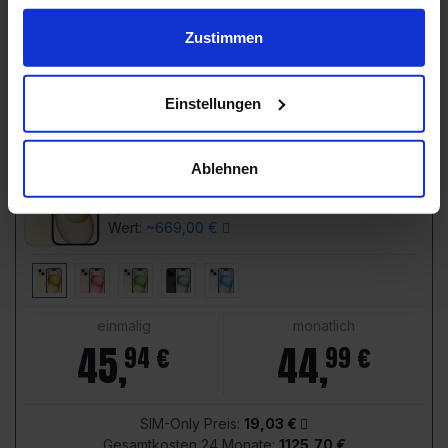
(
+804,00 €
mehr pro Monat - also rechtzeitig kündigen!)
gesammelt haben.
Zustimmen
Details
zum Angebot
o2 Mobile Unlimited Max
Einstellungen
3,7
Apple iPhone 15
Ablehnen
Farbe:
Gelb
Speicher:
128 GB
Wert:
~669,00 €
einmalig
monatlich
45
,
44
,
94 €
99 €
SIM-Only Preis:
19,03 €
Gesamtkosten 24 Monate:
1125,70 €