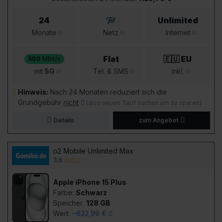
24
Unlimited
Monate
Netz
Internet
Flat
🇪🇺 EU
500
MBit/s
mit
5G
Tel. & SMS
inkl.
Hinweis:
Nach 24 Monaten reduziert sich die
Grundgebühr
nicht
(also neuen Tarif suchen um zu sparen)
Details
zum Angebot
o2 Mobile Unlimited Max
3,6
Apple iPhone 15 Plus
Farbe:
Schwarz
Speicher:
128 GB
Wert:
~632,99 €