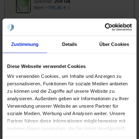
Speicher:
256 GB
Wert:
~1116,45 €
einmalig
monatlich
1044
,
27
,
Zustimmung
Details
Über Cookies
00 €
00 €
Diese Webseite verwendet Cookies
SIM-Only Preis:
23,98 €
Gesamtkosten 24 Monate:
1692,00 €
Wir verwenden Cookies, um Inhalte und Anzeigen zu
personalisieren, Funktionen für soziale Medien anbieten
24
50 GB
zu können und die Zugriffe auf unsere Website zu
Monate
Netz
Internet
analysieren. Außerdem geben wir Informationen zu Ihrer
Verwendung unserer Website an unsere Partner für
Flat
🇪🇺 EU
50
MBit/s
soziale Medien, Werbung und Analysen weiter. Unsere
mit LTE
Tel. & SMS
inkl.
Partner führen diese Informationen möglicherweise mit
weiteren Daten zusammen, die Sie ihnen bereitgestellt
Achtung:
Nach 24 Monaten erhöht sich die Grundgebühr
haben oder die sie im Rahmen Ihrer Nutzung der Dienste