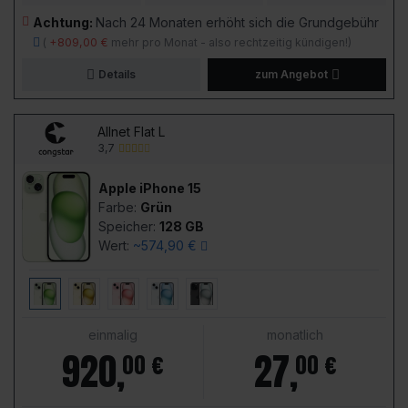
Achtung:
Nach 24 Monaten erhöht sich die Grundgebühr
(
+809,00 €
mehr pro Monat - also rechtzeitig kündigen!)
Details
zum Angebot
Allnet Flat L
3,7
Apple iPhone 15
Farbe:
Grün
Speicher:
128 GB
Wert:
~574,90 €
einmalig
monatlich
920
,
27
,
00 €
00 €