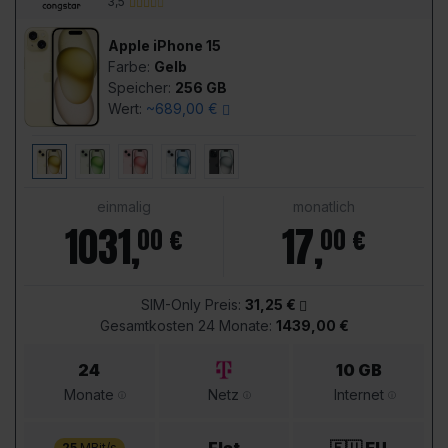
3,5
Apple iPhone 15
Farbe:
Gelb
Speicher:
256 GB
Wert:
~689,00 €
einmalig
monatlich
1031
,
17
,
00 €
00 €
SIM-Only Preis:
31,25 €
Gesamtkosten 24 Monate:
1439,00 €
24
10 GB
Monate
Netz
Internet
25
MBit/s