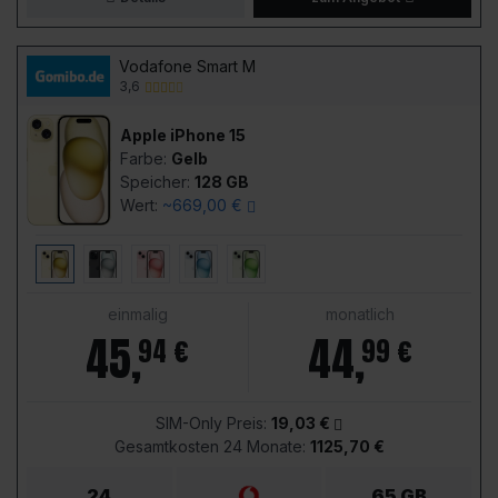
Vodafone Smart M
3,6
Apple iPhone 15
Farbe:
Gelb
Speicher:
128 GB
Wert:
~669,00 €
einmalig
monatlich
45
,
44
,
94 €
99 €
SIM-Only Preis:
19,03 €
Gesamtkosten 24 Monate:
1125,70 €
24
65 GB