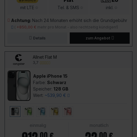
Flat
🇪🇺 EU
mit LTE
Tel. & SMS
inkl.
Achtung:
Nach 24 Monaten erhöht sich die Grundgebühr
(
+850,00 €
mehr pro Monat - also rechtzeitig kündigen!)
Details
zum Angebot
Allnet Flat M
3,7
Apple iPhone 15
Farbe:
Schwarz
Speicher:
128 GB
Wert:
~539,90 €
einmalig
monatlich
00 €
00 €