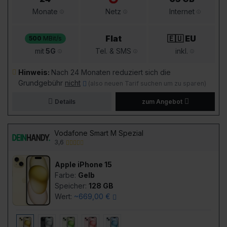
Monate
Netz
Internet
Flat
🇪🇺 EU
500
MBit/s
mit
5G
Tel. & SMS
inkl.
Hinweis:
Nach 24 Monaten reduziert sich die
Grundgebühr
nicht
(also neuen Tarif suchen um zu sparen)
Details
zum Angebot
Vodafone Smart M Spezial
3,6
Apple iPhone 15
Farbe:
Gelb
Speicher:
128 GB
Wert:
~669,00 €