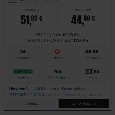
einmalig
monatlich
51
,
44
,
93 €
99 €
SIM-Only Preis:
19,28 €
Gesamtkosten 24 Monate:
1131,69 €
24
65 GB
Monate
Netz
Internet
Flat
🇪🇺 EU
500
MBit/s
mit
5G
Tel. & SMS
inkl.
Hinweis:
Nach 24 Monaten reduziert sich die
Grundgebühr
nicht
(also neuen Tarif suchen um zu sparen)
Details
zum Angebot