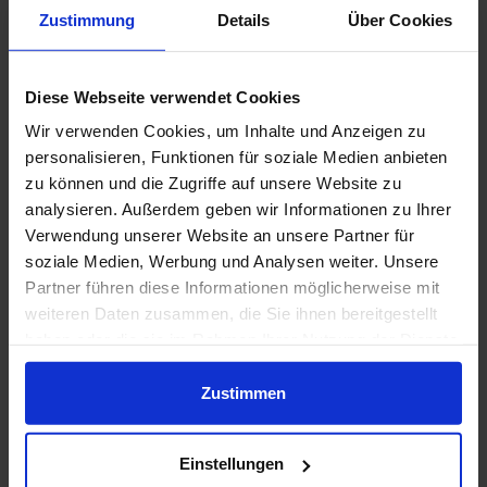
Zustimmung
Details
Über Cookies
4
Erfahrungen &
Bewertungen
Diese Webseite verwendet Cookies
Wir beurteilen FUNK anhand von Kundenrezensionen,
Wir verwenden Cookies, um Inhalte und Anzeigen zu
dem Preis-Leistungs-Verhältnis der Tarife und den
personalisieren, Funktionen für soziale Medien anbieten
Service-App-Bewertungen.
zu können und die Zugriffe auf unsere Website zu
analysieren. Außerdem geben wir Informationen zu Ihrer
Verwendung unserer Website an unsere Partner für
Anbieter
Bewertung
soziale Medien, Werbung und Analysen weiter. Unsere
Partner führen diese Informationen möglicherweise mit
1,4 von 5
Trustpilot
weiteren Daten zusammen, die Sie ihnen bereitgestellt
625 Stimmen
haben oder die sie im Rahmen Ihrer Nutzung der Dienste
gesammelt haben.
4,3 von 5
Zustimmen
Handyhaus
2 Tarife
Einstellungen