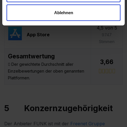
3,8 von 5
Play Store
17100
Ablehnen
Stimmen
4,5 von 5
App Store
9747
Stimmen
Gesamtwertung
3,66
Der gewichtete Durchschnitt aller
Einzelbewertungen der oben genannten
Plattformen.
5
Konzernzugehörigkeit
Der Anbieter FUNK ist mit der
Freenet Gruppe