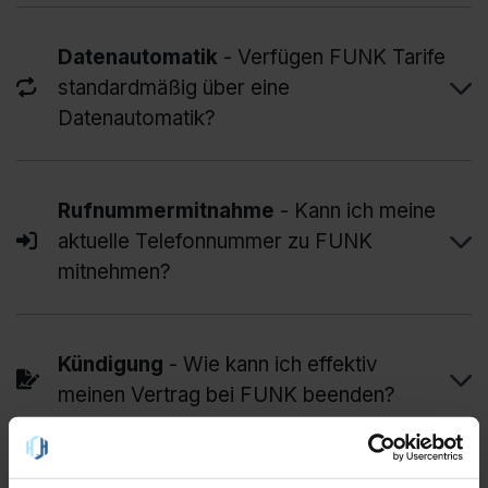
Datenautomatik
- Verfügen FUNK Tarife
standardmäßig über eine
Datenautomatik?
Rufnummermitnahme
- Kann ich meine
aktuelle Telefonnummer zu FUNK
mitnehmen?
Kündigung
- Wie kann ich effektiv
meinen Vertrag bei FUNK beenden?